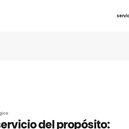
servi
gico
servicio del propósito: