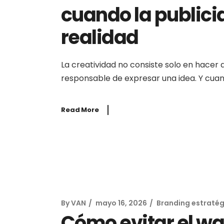
cuando la publici
realidad
La creatividad no consiste solo en hacer 
responsable de expresar una idea. Y cua
Read More
By
VAN
mayo 16, 2026
Branding estraté
Cómo evitar el w