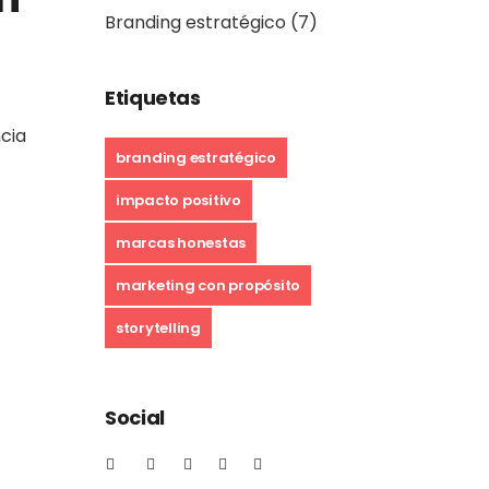
Branding estratégico
(7)
Etiquetas
cia
branding estratégico
impacto positivo
marcas honestas
marketing con propósito
storytelling
Social