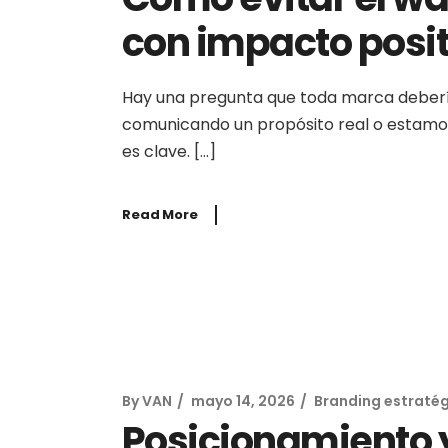
con impacto posit
Hay una pregunta que toda marca deberí
comunicando un propósito real o estamos
es clave. […]
Read More
By
VAN
mayo 14, 2026
Branding estraté
Posicionamiento y